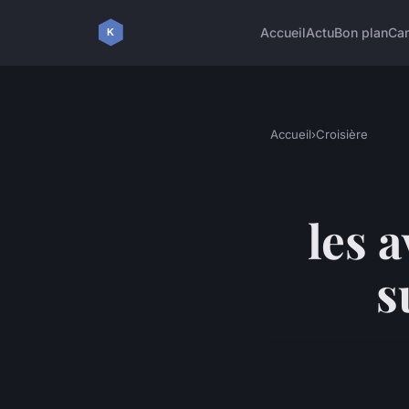
Accueil
Actu
Bon plan
Ca
Accueil
›
Croisière
les 
s