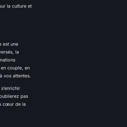
r la culture et
e est une
ersés, la
imations
 en couple, en
à vos attentes.
s’enrichir
oublierez pas
u cœur de la