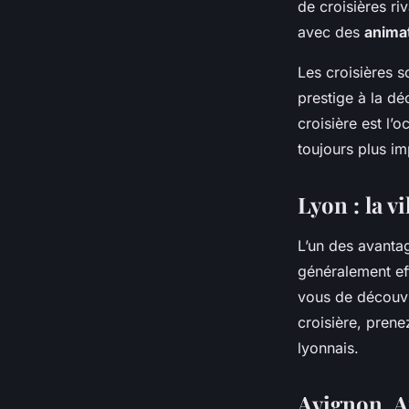
de croisières ri
avec des
anima
Les croisières s
prestige à la d
croisière est l’
toujours plus i
Lyon : la v
L’un des avantag
généralement ef
vous de découvri
croisière, prene
lyonnais.
Avignon, Ar