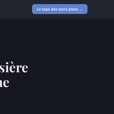
Le topo des bons plans →
sière
ne