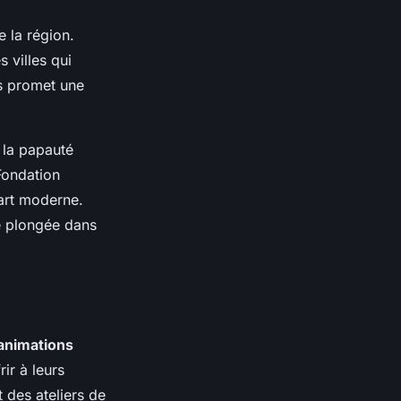
e la région.
 villes qui
us promet une
 la papauté
Fondation
’art moderne.
ne plongée dans
animations
ir à leurs
 des ateliers de