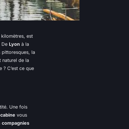
kilomètres, est
. De
Lyon
à la
s pittoresques, la
 naturel de la
ne ? C’est ce que
ité. Une fois
e
cabine
vous
s
compagnies