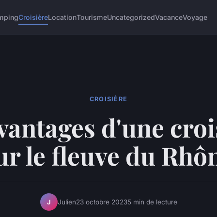
mping
Croisière
Location
Tourisme
Uncategorized
Vacance
Voyage
CROISIÈRE
avantages d'une croi
ur le fleuve du Rhô
Julien
23 octobre 2023
5 min de lecture
J