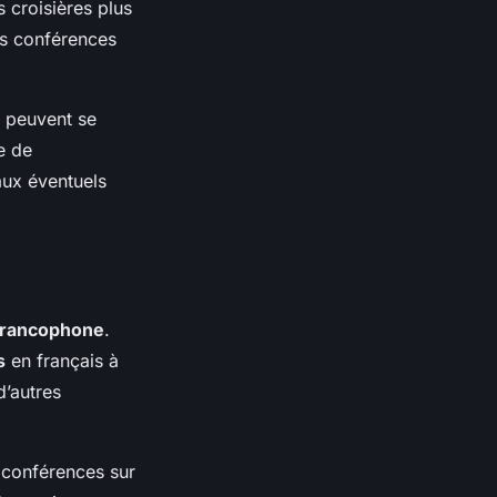
s croisières plus
es conférences
peuvent se
e de
aux éventuels
francophone
.
s
en français à
d’autres
s conférences sur