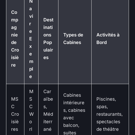
N
a
Co
vi
mp
Dest
r
ag
inati
e
nie
ons
Types de
Activités à
E
de
Pop
Cabines
Bord
x
Cro
ulair
e
isiè
es
m
re
pl
e
M
Car
Cabines
MS
S
aïbe
Piscines,
intérieure
C
C
s,
spas,
s, cabines
Cro
W
Méd
restaurants,
avec
isiè
o
iterr
spectacles
balcon,
res
rl
ané
de théâtre
suites