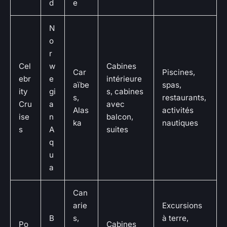
d
e
N
o
r
Cel
w
Cabines
Car
Piscines,
ebr
e
intérieure
aïbe
spas,
ity
gi
s, cabines
s,
restaurants,
Cru
a
avec
Alas
activités
ise
n
balcon,
ka
nautiques
s
A
suites
q
u
a
Can
arie
Excursions
B
s,
à terre,
Po
Cabines