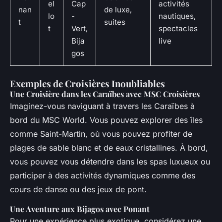
el
Cap
activités
nan
de luxe,
lo
-
nautiques,
t
suites
t
Vert,
spectacles
Bija
live
gos
Exemples de Croisières Inoubliables
Une Croisière dans les Caraïbes avec MSC Croisières
Imaginez-vous naviguant à travers les Caraïbes à
bord du
MSC World
. Vous pouvez explorer des îles
comme Saint-Martin, où vous pouvez profiter de
plages de sable blanc et de eaux cristallines. À bord,
vous pouvez vous détendre dans les spas luxueux ou
participer à des activités dynamiques comme des
cours de danse ou des jeux de pont.
Une Aventure aux Bijagos avec Ponant
Pour une expérience plus exotique, considérez une