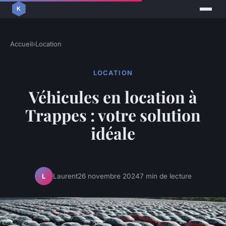
Accueil
›
Location
LOCATION
Véhicules en location à
Trappes : votre solution
idéale
Laurent
26 novembre 2024
7 min de lecture
L