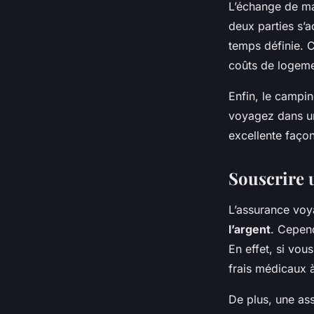
L’échange de ma
deux parties s’
temps définie. C
coûts de logeme
Enfin, le campi
voyagez dans un
excellente façon
Souscrire 
L’assurance voy
l’argent
. Cepend
En effet, si vo
frais médicaux à
De plus, une as