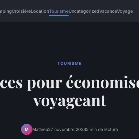
mping
Croisière
Location
Tourisme
Uncategorized
Vacance
Voyage
TOURISME
ces pour économis
voyageant
Mathieu
27 novembre 2023
5 min de lecture
M