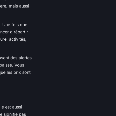
hère, mais aussi
 Une fois que
cer à répartir
re, activités,
osent des alertes
 baisse. Vous
e les prix sont
le est aussi
e signifie pas