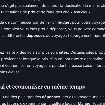
 ne s’agit pas seulement de choisir la destination la moins c
s fluctuations de
prix
et de faire des choix astucieux.
ndé de commencer par définir un
budget
pour votre voyage.
é combien vous êtes prêt à dépenser, vous pouvez commen
les différentes
dépenses
du voyage : hébergement, nourritu
rez les
prix
des vols sur plusieurs
sites
. Certains sites prop
 préviennent lorsque le prix d’un vol pour votre destination
t économiser en voyageant pendant la basse saison, lorsqu
ins élevés.
al et économiser en même temps
t l’une des plus grandes
dépenses
lors d’un voyage, mais el
ures façons d’expérimenter la culture locale.
Manger
local n