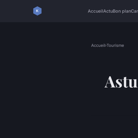
Accueil
Actu
Bon plan
Ca
Accueil
›
Tourisme
Astu