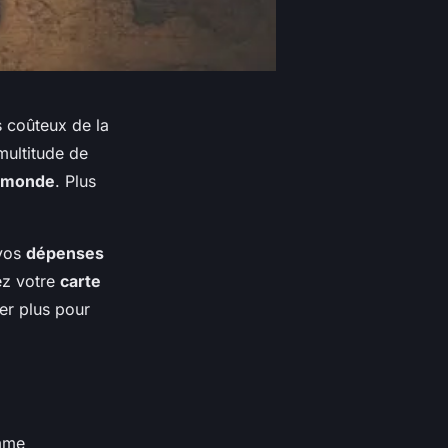
s coûteux de la
 multitude de
monde
. Plus
 vos
dépenses
ez votre
carte
er plus pour
omme