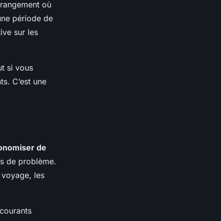
arrangement où
une période de
ive sur les
t si vous
ts. C’est une
onomiser de
as de problème.
 voyage, les
 courants