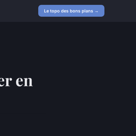
Le topo des bons plans →
er en